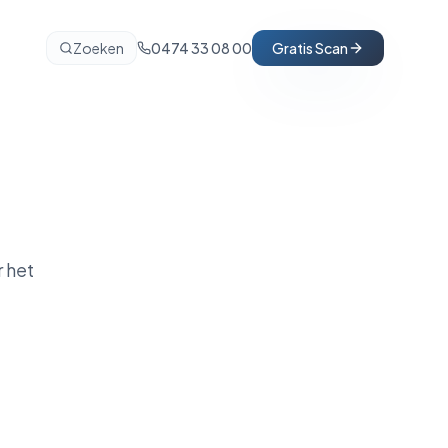
Zoeken
0474 33 08 00
Gratis Scan
 het